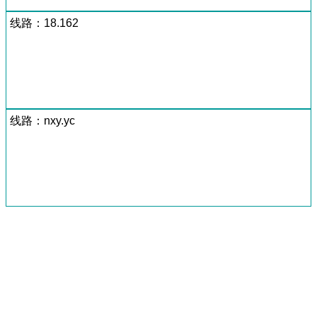
线路：18.162
线路：nxy.yc