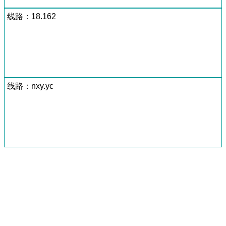
线路：18.162
线路：nxy.yc